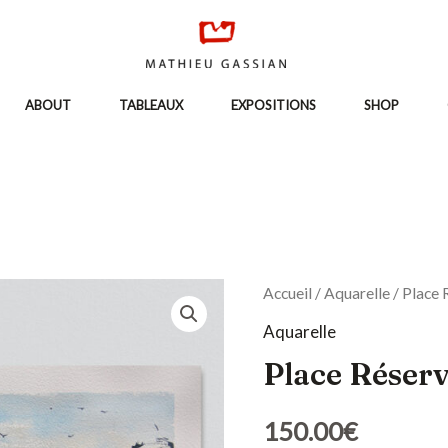
ABOUT
TABLEAUX
EXPOSITIONS
SHOP
quantité
Accueil
/
Aquarelle
/ Place 
de
Aquarelle
Place
Place Réser
Réservée
150.00
€