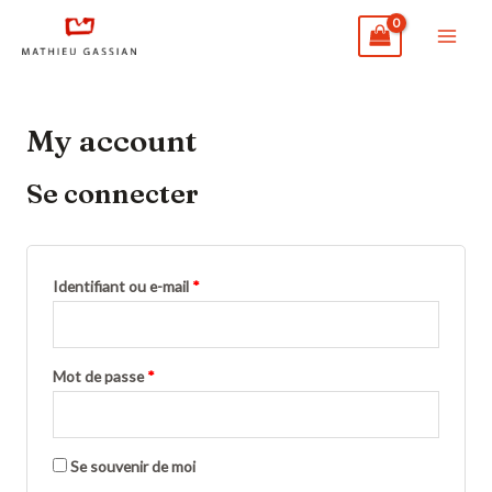
Aller
MAI
au
ME
contenu
My account
Se connecter
Identifiant ou e-mail
*
Mot de passe
*
Se souvenir de moi